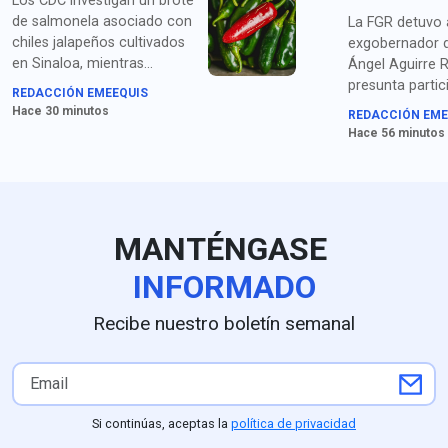
Los CDC investigan un brote
de salmonela asociado con
La FGR detuvo 
chiles jalapeños cultivados
exgobernador d
en Sinaloa, mientras
Ángel Aguirre R
continúan las alertas
presunta partic
REDACCIÓN EMEEQUIS
sanitarias por productos
ocultamiento d
Hace 30 minutos
REDACCIÓN EME
agrícolas mexicanos en
del caso Ayotz
Hace 56 minutos
Estados Unidos.
MANTÉNGASE
INFORMADO
Recibe nuestro boletín semanal
Si continúas, aceptas la
política de privacidad