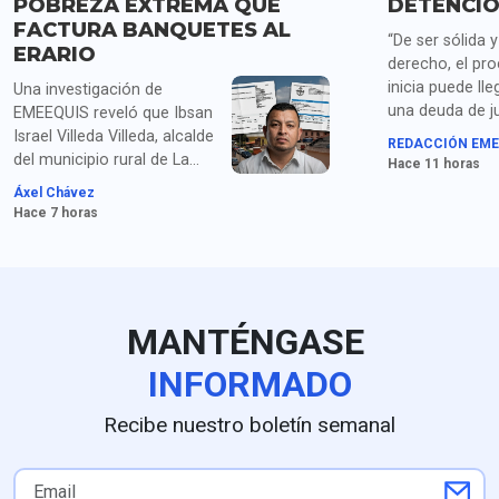
POBREZA EXTREMA QUE
DETENCIÓ
FACTURA BANQUETES AL
“De ser sólida 
ERARIO
derecho, el pr
inicia puede lle
Una investigación de
una deuda de ju
EMEEQUIS reveló que Ibsan
las familias de 
Israel Villeda Villeda, alcalde
REDACCIÓN EME
estudiantes de
del municipio rural de La
Hace 11 horas
señalan los pad
Misión, Hidalgo, ha cargado
Áxel Chávez
organizaciones
al erario decenas de miles
Hace 7 horas
Ayotzinapa sob
de pesos en restaurantes y
detención de Án
marisquerías durante viajes
continuos a Pachuca,
justificándolos simplemente
como "entrega de
MANTÉNGASE
documentos". La revisión a
su administración (2024-
INFORMADO
2027) expone severas
anomalías contables:
Recibe nuestro boletín semanal
duplicidad constante de
facturas, gastos de hasta 5
mil pesos diarios sin