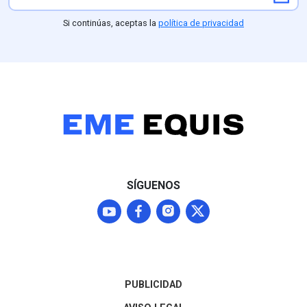
comprobar, facturación de
comidas para terceros no
Si continúas, aceptas la
política de privacidad
identificados,
inconsistencias en
kilometraje e incluso el
cobro de un hotel en la
CDMX para un viaje
reportado en Hidalgo. Estos
excesos y autocomisiones
autorizadas por el propio
edil contrastan con la
realidad de La Misión, un
municipio de alta
SÍGUENOS
marginación donde el 61.9%
de los habitantes vive en
pobreza y padece graves
carencias de servicios
básicos.
PUBLICIDAD