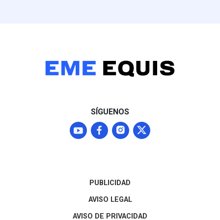
víctimas acudi
voluntariament
convocada por
agresores, a q
familiares iden
"los señores". F
narrativa oficia
línea de invest
basada en los p
víctimas —que 
exalcalde y fun
SÍGUENOS
que la masacre
un componente 
ligado a la luch
poder rumbo a 
de 2027. El ca
permanece abie
exigiendo deter
PUBLICIDAD
bono —¿a quién
crimen?— y des
AVISO LEGAL
antecedentes y
AVISO DE PRIVACIDAD