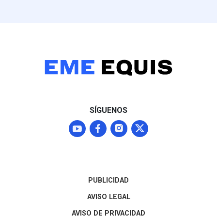
presidenta Claudia
(25.1%) frente
Sheinbaum, aunque
Nacional, parti
Washington mantendrá a
perfiles como L
Michoacán bajo alerta Nivel
mantiene una f
4 ("No viajar") mientras
posición compet
continúan las
entidad
negociaciones para
normalizar los envíos que
representan el 87% del
mercado agroexportador
del fruto
SÍGUENOS
PUBLICIDAD
AVISO LEGAL
AVISO DE PRIVACIDAD