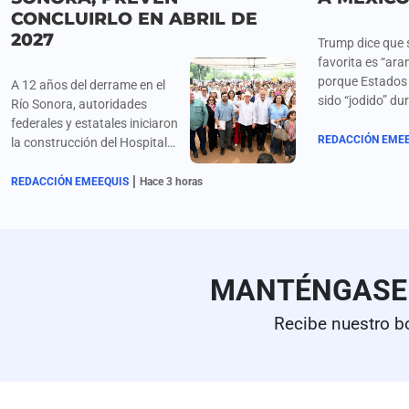
CONCLUIRLO EN ABRIL DE
2027
Trump dice que 
favorita es “ara
porque Estados
A 12 años del derrame en el
sido “jodido” du
Río Sonora, autoridades
por China, Japó
federales y estatales iniciaron
Sur, Alemania, 
REDACCIÓN EME
la construcción del Hospital
“todos”. Califica
Regional en Ures, con una
"repugnantes" a
|
inversión superior a 500
REDACCIÓN EMEEQUIS
Hace 3 horas
liderazgos cana
millones de pesos.
MANTÉNGAS
Recibe nuestro b