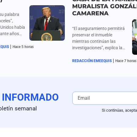
MURALISTA GONZÁL
CAMARENA
su palabra
nceles”,
 Unidos había
“El aseguramiento permitirá
rante años
preservar el inmueble
n, Corea del
mientras continúan las
|
México y
EQUIS
Hace 5 horas
investigaciones”, explica la
 de
fiscalía capitalina. Adriana
 los
|
González publicó en su
REDACCIÓN EMEEQUIS
Hace 7 horas
dienses.
cuenta de X: “‘Te cumplí, papi.
¡No se acaba hasta que
acaba!”.
E
INFORMADO
oletín semanal
Si continúas, acepta