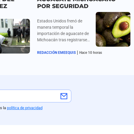
EZ
POR SEGURIDAD
Estados Unidos frenó de
manera temporal la
importación de aguacate de
Michoacán tras registrarse
alertas de seguridad y
|
amenazas contra inspectores
REDACCIÓN EMEEQUIS
Hace 10 horas
de la USDA en la región.
s la
política de privacidad