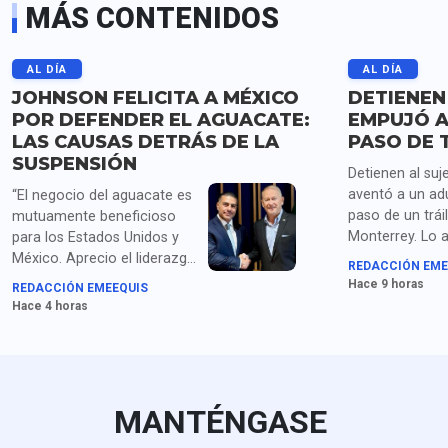
MÁS CONTENIDOS
AL DÍA
AL DÍA
JOHNSON FELICITA A MÉXICO
DETIENEN
POR DEFENDER EL AGUACATE:
EMPUJÓ A
LAS CAUSAS DETRÁS DE LA
PASO DE 
SUSPENSIÓN
Detienen al suj
aventó a un ad
“El negocio del aguacate es
paso de un trái
mutuamente beneficioso
Monterrey. Lo 
para los Estados Unidos y
homicidio y po
México. Aprecio el liderazgo
REDACCIÓN EME
droga.
de la presidenta Sheinbaum
Hace 9 horas
REDACCIÓN EMEEQUIS
y los compromisos de
Hace 4 horas
seguridad acordados con el
secretario García Harfuch",
dice Johnson. Para medios
en EU queda claro que la
extorsión de cárteles es el
MANTÉNGASE
principal obstáculo.