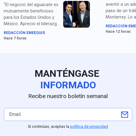
aventó a un ad
“El negocio del aguacate es
paso de un trái
mutuamente beneficioso
Monterrey. Lo 
para los Estados Unidos y
homicidio y po
México. Aprecio el liderazgo
REDACCIÓN EME
droga.
de la presidenta Sheinbaum
Hace 12 horas
REDACCIÓN EMEEQUIS
y los compromisos de
Hace 7 horas
seguridad acordados con el
secretario García Harfuch",
dice Johnson. Para medios
en EU queda claro que la
extorsión de cárteles es el
MANTÉNGASE
principal obstáculo.
INFORMADO
Recibe nuestro boletín semanal
Si continúas, aceptas la
política de privacidad