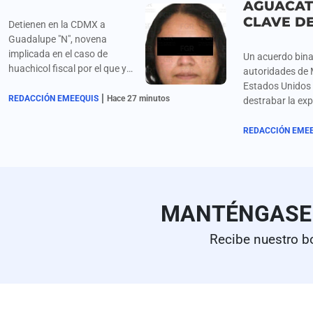
AGUACATE
CLAVE D
Detienen en la CDMX a
Guadalupe "N", novena
implicada en el caso de
Un acuerdo bina
huachicol fiscal por el que ya
autoridades de 
están vinculados a proceso
Estados Unidos 
|
Ruffo Appel y otros siete
REDACCIÓN EMEEQUIS
Hace 27 minutos
destrabar la ex
involucrados, informa la FGR.
más de mil tone
aguacate mich
REDACCIÓN EME
retenidas tras l
temporal de las
del USDA por a
seguridad en la 
reapertura parc
MANTÉNGAS
por el embajado
estadounidense
Recibe nuestro b
Johnson operará
8 de agosto en T
Tacámbaro, Uru
zona Morelia-Pá
respaldada por 