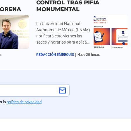
CONTROL TRAS PIFIA
MORENA
MONUMENTAL
La Universidad Nacional
Autónoma de México (UNAM)
notificará este viernes las
sedes y horarios para aplicar
el Examen de Control
|
Presencial del 12 al 19 de
s
REDACCIÓN EMEEQUIS
Hace 20 horas
agosto a 58 mil aspirantes
aceptados en el proceso de
admisión en línea 2026,
medida que recorrió el inicio
de clases de primer ingreso al
31 de agosto; este filtro
extraordinario responde a
s la
política de privacidad
irregularidades estadísticas
derivadas de una alza atípica
en aspirantes con más de
100 aciertos, sospechas de
trampas y uso de inteligencia