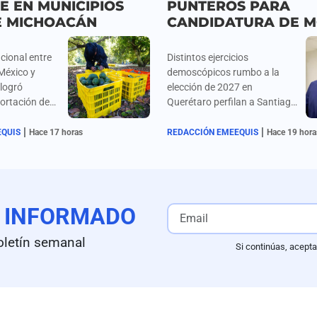
 EN MUNICIPIOS
PUNTEROS PARA
E MICHOACÁN
CANDIDATURA DE 
cional entre
Distintos ejercicios
México y
demoscópicos rumbo a la
logró
elección de 2027 en
portación de
Querétaro perfilan a Santiago
ladas de
Nieto y Ricardo Astudillo
|
|
oacano
como los aspirantes con
EQUIS
Hace 17 horas
REDACCIÓN EMEEQUIS
Hace 19 hora
a suspensión
mayor presencia interna para
 inspecciones
encabezar la candidatura de
menazas de
la coalición Morena-PT-PVEM;
entidad; la
estudios de firmas como
ial autorizada
GobernArte ubican a Nieto al
E
INFORMADO
r
frente de las preferencias con
 Ronald
37.6% frente a un 15.1% de
oletín semanal
Si continúas, acepta
 a partir del
Astudillo, mientras que
ancítaro,
sondeos de Demoscopía y
apan y la
Arias Consultores destacan el
tzcuaro,
respaldo propio del Partido
un despliegue
Verde (6.1%) y la