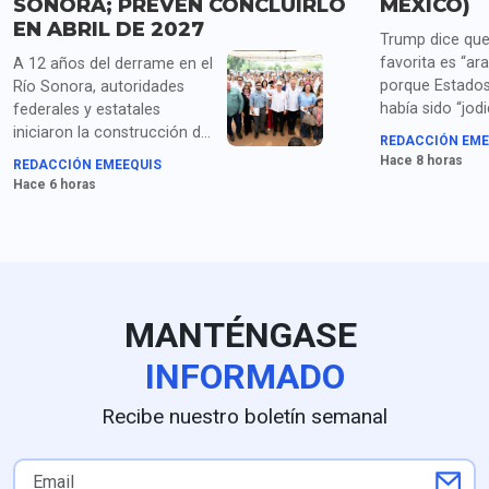
SONORA; PREVÉN CONCLUIRLO
MÉXICO)
EN ABRIL DE 2027
Trump dice que
favorita es “ara
A 12 años del derrame en el
porque Estados
Río Sonora, autoridades
había sido “jod
federales y estatales
años por China
iniciaron la construcción del
REDACCIÓN EME
Corea del Sur, 
Hospital Regional en Ures,
Hace 8 horas
REDACCIÓN EMEEQUIS
México y “todos
con una inversión superior a
Hace 6 horas
"repugnantes" a
500 millones de pesos.
liderazgos can
MANTÉNGASE
INFORMADO
Recibe nuestro boletín semanal