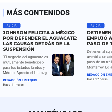
MÁS CONTENIDOS
AL DÍA
AL DÍA
JOHNSON FELICITA A MÉXICO
DETIENEN
POR DEFENDER EL AGUACATE:
EMPUJÓ A
LAS CAUSAS DETRÁS DE LA
PASO DE 
SUSPENSIÓN
Detienen al suj
aventó a un ad
“El negocio del aguacate es
paso de un trái
mutuamente beneficioso
Monterrey. Lo 
para los Estados Unidos y
homicidio y po
México. Aprecio el liderazgo
REDACCIÓN EME
droga.
de la presidenta Sheinbaum
Hace 17 horas
REDACCIÓN EMEEQUIS
y los compromisos de
Hace 11 horas
seguridad acordados con el
secretario García Harfuch",
dice Johnson. Para medios
en EU queda claro que la
extorsión de cárteles es el