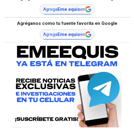
Agrega
Eme equis
en
Agréganos como tu fuente favorita en Google
Agrega
Eme equis
en