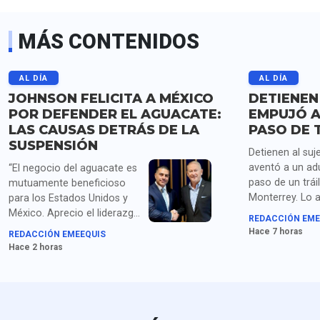
MÁS CONTENIDOS
AL DÍA
AL DÍA
JOHNSON FELICITA A MÉXICO
DETIENEN
POR DEFENDER EL AGUACATE:
EMPUJÓ A
LAS CAUSAS DETRÁS DE LA
PASO DE 
SUSPENSIÓN
Detienen al suj
aventó a un ad
“El negocio del aguacate es
paso de un trái
mutuamente beneficioso
Monterrey. Lo 
para los Estados Unidos y
homicidio y po
México. Aprecio el liderazgo
REDACCIÓN EME
droga.
de la presidenta Sheinbaum
Hace 7 horas
REDACCIÓN EMEEQUIS
y los compromisos de
Hace 2 horas
seguridad acordados con el
secretario García Harfuch",
dice Johnson. Para medios
en EU queda claro que la
extorsión de cárteles es el