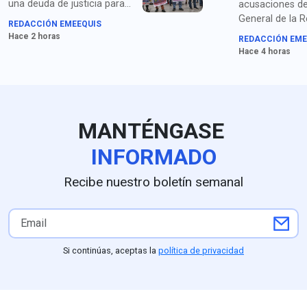
una deuda de justicia para
acusaciones de 
las familias de los
General de la R
REDACCIÓN EMEEQUIS
estudiantes desaparecidos”,
(FGR) por el pr
Hace 2 horas
REDACCIÓN EME
señalan los padres y
ocultamiento d
Hace 4 horas
organizaciones de
el caso Ayotzi
Ayotzinapa sobre la
detención de Ángel Aguirre.
MANTÉNGASE
INFORMADO
Recibe nuestro boletín semanal
Si continúas, aceptas la
política de privacidad