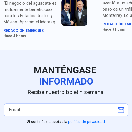
aventó a un ad
“El negocio del aguacate es
paso de un trái
mutuamente beneficioso
Monterrey. Lo 
para los Estados Unidos y
homicidio y po
México. Aprecio el liderazgo
REDACCIÓN EME
droga.
de la presidenta Sheinbaum
Hace 9 horas
REDACCIÓN EMEEQUIS
y los compromisos de
Hace 4 horas
seguridad acordados con el
secretario García Harfuch",
dice Johnson. Para medios
en EU queda claro que la
extorsión de cárteles es el
MANTÉNGASE
principal obstáculo.
INFORMADO
Recibe nuestro boletín semanal
Si continúas, aceptas la
política de privacidad