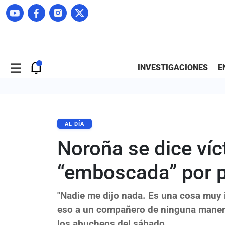
INVESTIGACIONES
E
AL DÍA
Noroña se dice ví
“emboscada” por p
"Nadie me dijo nada. Es una cosa muy 
eso a un compañero de ninguna manera
los abucheos del sábado.