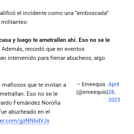
alificó el incidente como una “emboscada”
 militantes:
casa y luego te ametrallen ahí. Eso no se le
. Además, recordó que en eventos
han intervenido para frenar abucheos, algo
 mafiosos que te invitan a
— Emeequis
April
(@emeequis)
28,
ametrallan. Eso no se le
2025
erardo Fernández Noroña
 fue abucheado en el
tter.com/gzNNIidVJx