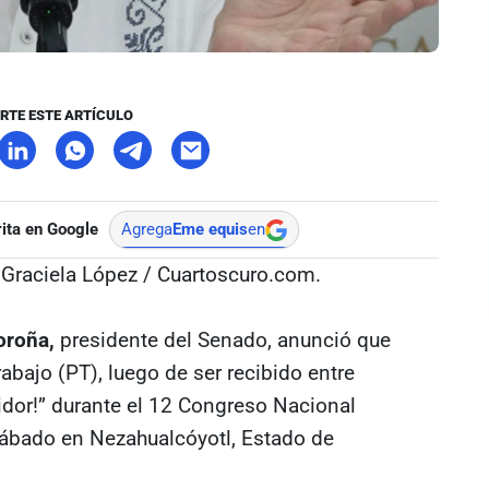
RTE ESTE ARTÍCULO
ita en Google
Agrega
Eme equis
en
: Graciela López / Cuartoscuro.com.
oroña,
presidente del Senado, anunció que
rabajo (PT), luego de ser recibido entre
raidor!” durante el 12 Congreso Nacional
 sábado en Nezahualcóyotl, Estado de