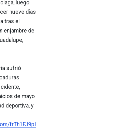
ciaga, luego
cer nueve días
a tras el
un enjambre de
uadalupe,
ia sufrió
icaduras
ncidente,
inicios de mayo
d deportiva, y
.com/frTh1FJ9pI