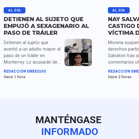
AL DÍA
AL DÍA
DETIENEN AL SUJETO QUE
NAY SALV
EMPUJÓ A SEXAGENARIO AL
CASTIGO 
PASO DE TRÁILER
VÍCTIMA 
Detienen al sujeto que
Morena suspen
aventó a un adulto mayor al
derechos parti
paso de un tráiler en
Salvatori tras s
Monterrey. Lo acusarán de
comentarios o
homicidio y posesión de
contra persona
REDACCIÓN EMEEQUIS
REDACCIÓN EME
droga.
tercera edad. L
Hace 1 hora
Hace 2 horas
poblana se resi
comentarios en
como plantea e
partidista.
MANTÉNGASE
INFORMADO