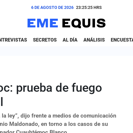
6 DE AGOSTO DE 2026
23:25:26
HRS
NTREVISTAS
SECRETOS
AL DÍA
ANÁLISIS
ENCUEST
c: prueba de fuego
l
 la ley”, dijo frente a medios de comunicación
onio Maldonado, en torno a los casos de su
ernador Cuauhtémoc Blanco.