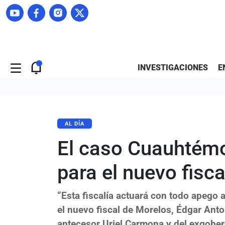
INVESTIGACIONES
E
AL DÍA
El caso Cuauhtémo
para el nuevo fisca
“Esta fiscalía actuará con todo apego a
el nuevo fiscal de Morelos, Édgar Ant
antecesor Uriel Carmona y del exgob