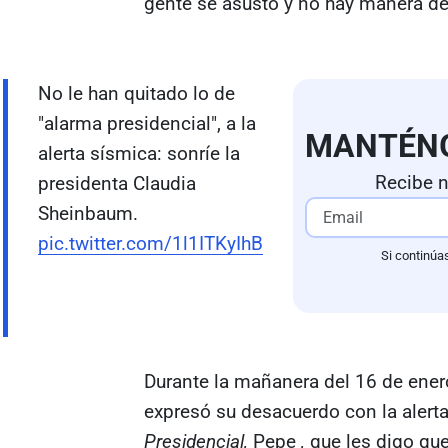
gente se asustó y no hay manera de q
No le han quitado lo de
"alarma presidencial", a la
MANTÉN
alerta sísmica: sonríe la
Recibe n
presidenta Claudia
Sheinbaum.
pic.twitter.com/1l1ITKyIhB
Si continúa
Durante la mañanera del 16 de ener
expresó su desacuerdo con la alerta:
Presidencial,
Pepe
,
que les digo que