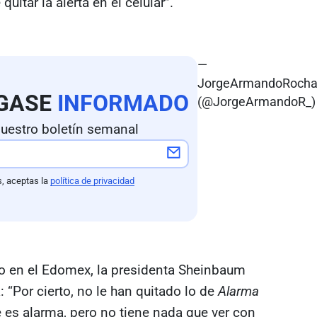
uitar la alerta en el celular”.
—
JorgeArmandoRoch
GASE
INFORMADO
(@JorgeArmandoR_)
uestro boletín semanal
s, aceptas la
política de privacidad
o en el Edomex, la presidenta Sheinbaum
 “Por cierto, no le han quitado lo de
Alarma
 es alarma, pero no tiene nada que ver con