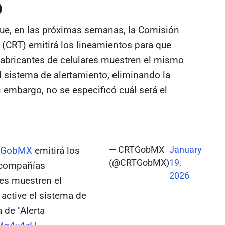
O
 que, en las próximas semanas, la Comisión
(CRT) emitirá los lineamientos para que
fabricantes de celulares muestren el mismo
l sistema de alertamiento, eliminando la
n embargo, no se especificó cuál será el
TGobMX
emitirá los
— CRTGobMX
January
(@CRTGobMX)
19,
 compañías
2026
res muestren el
ctive el sistema de
 de "Alerta