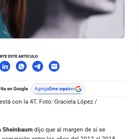
RTE ESTE ARTÍCULO
ita en Google
Agrega
Eme equis
en
está con la 4T. Foto: Graciela López /
ia Sheinbaum
dijo que al margen de si se
 corrupción entre los años del 2012 al 2018