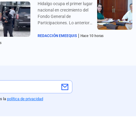
Hidalgo ocupa el primer lugar
nacional en crecimiento del
Fondo General de
Participaciones. Lo anterior
es resultado del
|
fortalecimiento de los
REDACCIÓN EMEEQUIS
Hace 10 horas
ingresos propios.
s
s la
política de privacidad