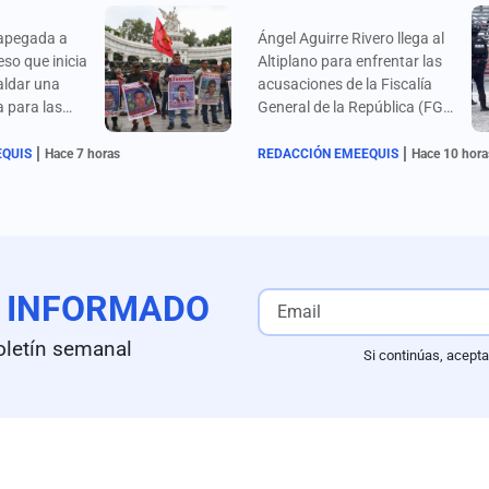
 apegada a
Ángel Aguirre Rivero llega al
eso que inicia
Altiplano para enfrentar las
aldar una
acusaciones de la Fiscalía
a para las
General de la República (FGR)
estudiantes
por el presunto ocultamiento
|
|
 señalan los
de pruebas en el caso
EQUIS
Hace 7 horas
REDACCIÓN EMEEQUIS
Hace 10 hora
zaciones de
Ayotzinapa.
e la
gel Aguirre.
E
INFORMADO
oletín semanal
Si continúas, acepta