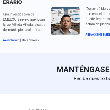
ERARIO
“De ser sólida y
derecho, el proc
Una investigación de
puede llegar a s
EMEEQUIS reveló que Ibsan
deuda de justici
Israel Villeda Villeda, alcalde
familias de los 
del municipio rural de La
desaparecidos”,
Misión, Hidalgo, ha cargado
REDACCIÓN EME
padres y organi
|
al erario decenas de miles de
Áxel Chávez
Hace 3 horas
Ayotzinapa sobr
pesos en restaurantes y
detención de Án
marisquerías durante viajes
continuos a Pachuca,
justificándolos simplemente
como "entrega de
MANTÉNGAS
documentos". La revisión a
su administración (2024-
Recibe nuestro b
2027) expone severas
anomalías contables:
duplicidad constante de
facturas, gastos de hasta 5
mil pesos diarios sin
comprobar, facturación de