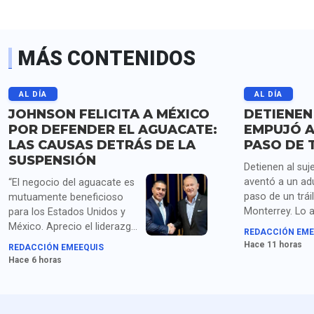
MÁS CONTENIDOS
AL DÍA
AL DÍA
JOHNSON FELICITA A MÉXICO
DETIENEN
POR DEFENDER EL AGUACATE:
EMPUJÓ A
LAS CAUSAS DETRÁS DE LA
PASO DE 
SUSPENSIÓN
Detienen al suj
aventó a un ad
“El negocio del aguacate es
paso de un trái
mutuamente beneficioso
Monterrey. Lo 
para los Estados Unidos y
homicidio y po
México. Aprecio el liderazgo
REDACCIÓN EME
droga.
de la presidenta Sheinbaum
Hace 11 horas
REDACCIÓN EMEEQUIS
y los compromisos de
Hace 6 horas
seguridad acordados con el
secretario García Harfuch",
dice Johnson. Para medios