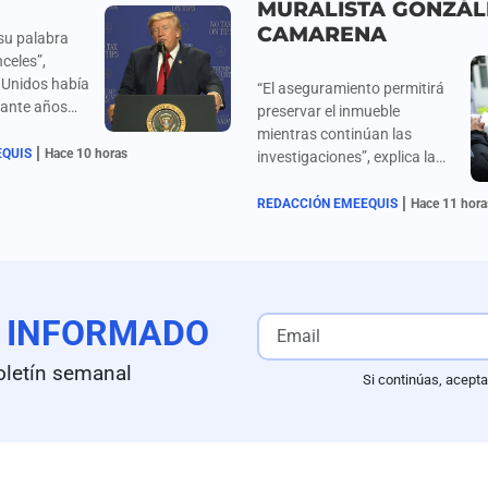
MURALISTA GONZÁL
CAMARENA
su palabra
nceles”,
 Unidos había
“El aseguramiento permitirá
rante años
preservar el inmueble
n, Corea del
mientras continúan las
|
México y
EQUIS
Hace 10 horas
investigaciones”, explica la
 de
fiscalía capitalina. Adriana
 los
|
González publicó en su
REDACCIÓN EMEEQUIS
Hace 11 hora
dienses.
cuenta de X: “‘Te cumplí, papi.
¡No se acaba hasta que
acaba!”.
E
INFORMADO
oletín semanal
Si continúas, acepta