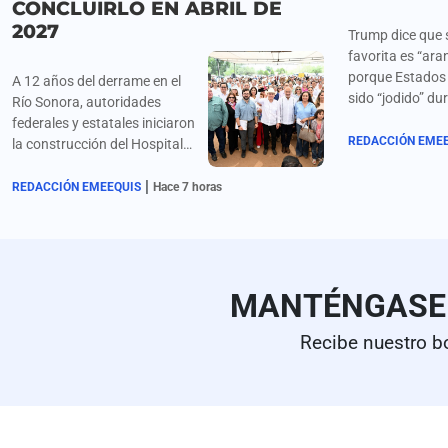
CONCLUIRLO EN ABRIL DE
2027
Trump dice que 
favorita es “ara
porque Estados
A 12 años del derrame en el
sido “jodido” du
Río Sonora, autoridades
por China, Japó
federales y estatales iniciaron
Sur, Alemania, 
REDACCIÓN EME
la construcción del Hospital
“todos”. Califica
Regional en Ures, con una
"repugnantes" a
|
inversión superior a 500
REDACCIÓN EMEEQUIS
Hace 7 horas
liderazgos cana
millones de pesos.
MANTÉNGAS
Recibe nuestro b