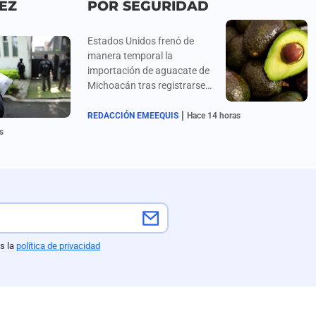
EZ
POR SEGURIDAD
Estados Unidos frenó de
manera temporal la
importación de aguacate de
Michoacán tras registrarse
alertas de seguridad y
|
amenazas contra inspectores
REDACCIÓN EMEEQUIS
Hace 14 horas
de la USDA en la región.
s
s la
política de privacidad