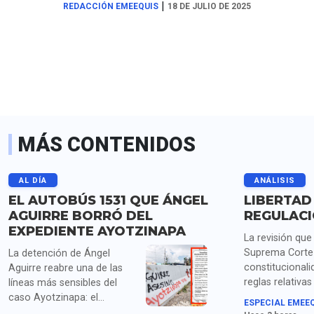
|
REDACCIÓN EMEEQUIS
18 DE JULIO DE 2025
MÁS CONTENIDOS
AL DÍA
ANÁLISIS
EL AUTOBÚS 1531 QUE ÁNGEL
LIBERTAD
AGUIRRE BORRÓ DEL
REGULAC
EXPEDIENTE AYOTZINAPA
La revisión que 
Suprema Corte 
La detención de Ángel
constitucionali
Aguirre reabre una de las
reglas relativas
líneas más sensibles del
derechos de la
caso Ayotzinapa: el
ESPECIAL EMEE
vuelve a coloca
presunto ocultamiento de