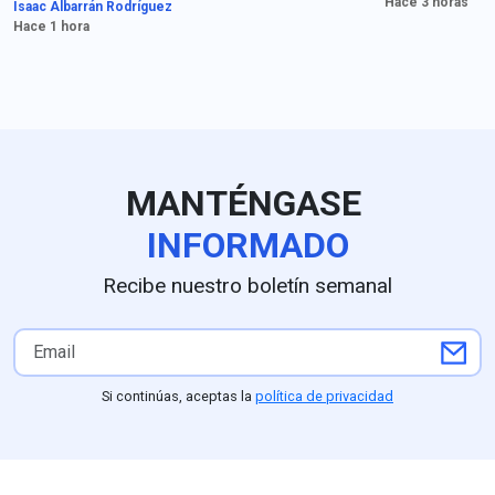
Hace 3 horas
Isaac Albarrán Rodríguez
debate en el ce
los videos del autobús
Hace 1 hora
conversación p
Estrella de Oro 1531, una
evidencia clave que nunca
llegó a la investigación
inicial.
MANTÉNGASE
INFORMADO
Recibe nuestro boletín semanal
Si continúas, aceptas la
política de privacidad