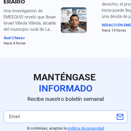
ERARIO
derecho, el pr
inicia puede lle
Una investigación de
una deuda de ju
EMEEQUIS reveló que Ibsan
las familias de 
Israel Villeda Villeda, alcalde
REDACCIÓN EME
estudiantes de
del municipio rural de La
Hace 10 horas
señalan los pad
Misión, Hidalgo, ha cargado
Áxel Chávez
organizaciones
al erario decenas de miles
Hace 6 horas
Ayotzinapa sob
de pesos en restaurantes y
detención de Án
marisquerías durante viajes
continuos a Pachuca,
justificándolos simplemente
como "entrega de
MANTÉNGASE
documentos". La revisión a
su administración (2024-
INFORMADO
2027) expone severas
anomalías contables:
Recibe nuestro boletín semanal
duplicidad constante de
facturas, gastos de hasta 5
mil pesos diarios sin
comprobar, facturación de
comidas para terceros no
Si continúas, aceptas la
política de privacidad