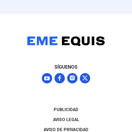
identificados,
inconsistencias en
kilometraje e incluso el
cobro de un hotel en la
CDMX para un viaje
reportado en Hidalgo. Estos
excesos y autocomisiones
autorizadas por el propio
edil contrastan con la
realidad de La Misión, un
municipio de alta
SÍGUENOS
marginación donde el 61.9%
de los habitantes vive en
pobreza y padece graves
carencias de servicios
básicos.
PUBLICIDAD
AVISO LEGAL
AVISO DE PRIVACIDAD