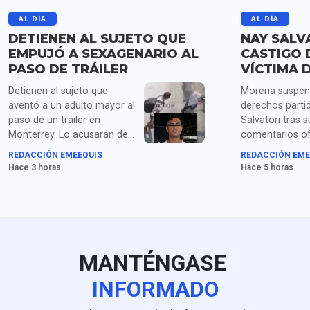
AL DÍA
AL DÍA
DETIENEN AL SUJETO QUE
NAY SALV
EMPUJÓ A SEXAGENARIO AL
CASTIGO 
PASO DE TRÁILER
VÍCTIMA 
Detienen al sujeto que
Morena suspen
aventó a un adulto mayor al
derechos parti
paso de un tráiler en
Salvatori tras s
Monterrey. Lo acusarán de
comentarios o
homicidio y posesión de
contra persona
REDACCIÓN EMEEQUIS
REDACCIÓN EME
droga.
tercera edad. L
Hace 3 horas
Hace 5 horas
poblana se resi
comentarios en
como plantea e
partidista.
MANTÉNGASE
INFORMADO