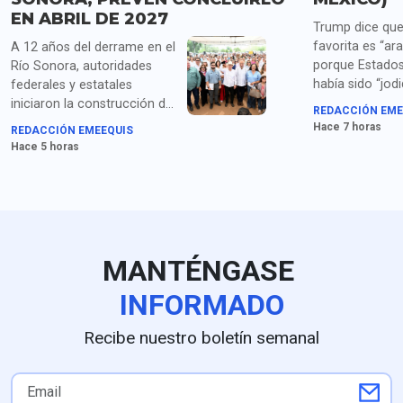
EN ABRIL DE 2027
Trump dice que
favorita es “ara
A 12 años del derrame en el
porque Estados
Río Sonora, autoridades
había sido “jod
federales y estatales
años por China
iniciaron la construcción del
REDACCIÓN EME
Corea del Sur, 
Hospital Regional en Ures,
Hace 7 horas
REDACCIÓN EMEEQUIS
México y “todos
con una inversión superior a
Hace 5 horas
"repugnantes" a
500 millones de pesos.
liderazgos can
MANTÉNGASE
INFORMADO
Recibe nuestro boletín semanal