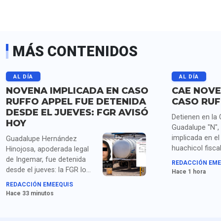
MÁS CONTENIDOS
AL DÍA
AL DÍA
NOVENA IMPLICADA EN CASO
CAE NOVE
RUFFO APPEL FUE DETENIDA
CASO RUF
DESDE EL JUEVES: FGR AVISÓ
Detienen en la
HOY
Guadalupe "N",
implicada en el
Guadalupe Hernández
huachicol fisca
Hinojosa, apoderada legal
ya están vincul
de Ingemar, fue detenida
REDACCIÓN EME
proceso Ruffo 
desde el jueves: la FGR lo
Hace 1 hora
otros siete inv
informó hasta este sábado.
REDACCIÓN EMEEQUIS
informa la FGR.
Hace 33 minutos