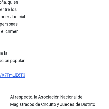
ña, quien
entre los
Poder Judicial
 personas
 el crimen
e la
cción popular
om/X7FmLlE6T3
Al respecto, la Asociación Nacional de
Magistrados de Circuito y Jueces de Distrito