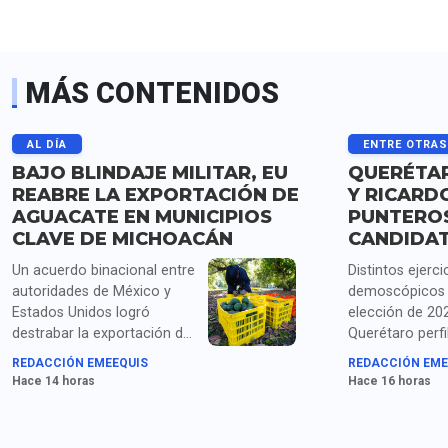
MÁS CONTENIDOS
AL DÍA
ENTRE OTRA
BAJO BLINDAJE MILITAR, EU
QUERÉTAR
REABRE LA EXPORTACIÓN DE
Y RICARD
AGUACATE EN MUNICIPIOS
PUNTERO
CLAVE DE MICHOACÁN
CANDIDA
Un acuerdo binacional entre
Distintos ejerci
autoridades de México y
demoscópicos 
Estados Unidos logró
elección de 20
destrabar la exportación de
Querétaro perfi
más de mil toneladas de
Santiago Nieto
REDACCIÓN EMEEQUIS
REDACCIÓN EME
aguacate michoacano
Astudillo como
Hace 14 horas
Hace 16 horas
retenidas tras la suspensión
aspirantes con
temporal de las
presencia inter
inspecciones del USDA por
encabezar la c