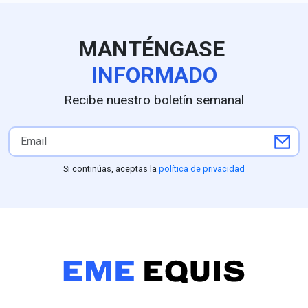
amenazas de seguridad en
de la coalició
la entidad; la reapertura
PVEM; estudios
parcial autorizada por el
como GobernAr
MANTÉNGASE
embajador estadounidense
Nieto al frente 
Ronald Johnson operará a
preferencias c
INFORMADO
partir del 8 de agosto en
frente a un 15
Tancítaro, Tacámbaro,
Astudillo, mien
Recibe nuestro boletín semanal
Uruapan y la zona Morelia-
sondeos de De
Pátzcuaro, respaldada por
Arias Consulto
un despliegue de seguridad
el respaldo pro
del Ejército y la Guardia
Partido Verde (
Nacional ordenado por la
competitividad 
Si continúas, aceptas la
política de privacidad
presidenta Claudia
(25.1%) frente
Sheinbaum, aunque
Nacional, parti
Washington mantendrá a
perfiles como L
Michoacán bajo alerta Nivel
mantiene una f
4 ("No viajar") mientras
posición compet
continúan las
entidad
negociaciones para
normalizar los envíos que
representan el 87% del