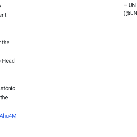
— UN
y
(@UN
ent
 the
s Head
António
 the
AjAhu4M