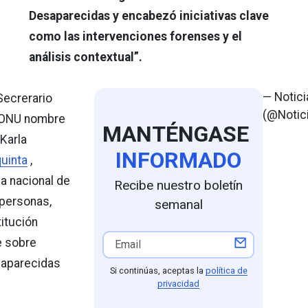
Desaparecidas y encabezó iniciativas clave
como las intervenciones forenses y el
análisis contextual”.
— Notic
Secrerario
(@Notic
a ONU nombre
MANTÉNGASE
 Karla
INFORMADO
uinta
,
a nacional de
Recibe nuestro boletín
personas,
semanal
titución
e sobre
aparecidas
Si continúas, aceptas la
política de
privacidad