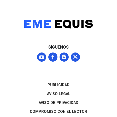
Washington mantendrá a
perfiles como L
Michoacán bajo alerta Nivel
mantiene una f
4 ("No viajar") mientras
posición compet
continúan las
entidad
negociaciones para
normalizar los envíos que
representan el 87% del
mercado agroexportador
del fruto
SÍGUENOS
PUBLICIDAD
AVISO LEGAL
AVISO DE PRIVACIDAD
COMPROMISO CON EL LECTOR