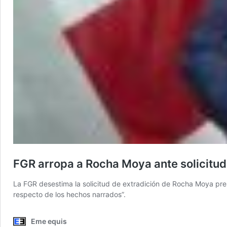
FGR arropa a Rocha Moya ante solicitud
La FGR desestima la solicitud de extradición de Rocha Moya pr
respecto de los hechos narrados”.
Eme equis