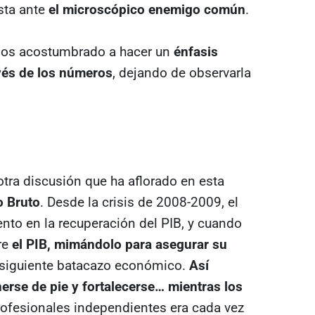
esta ante
el microscópico enemigo común
.
emos acostumbrado a hacer un
énfasis
avés de los números
, dejando de observarla
ra discusión que ha aflorado en esta
o Bruto
. Desde la crisis de 2008-2009, el
to en la recuperación del PIB, y cuando
re
el PIB, mimándolo para asegurar su
l siguiente batacazo económico.
Así
rse de pie y fortalecerse… mientras los
profesionales independientes era cada vez