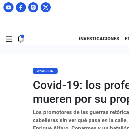
INVESTIGACIONES
E
ANÁLISIS
Covid-19: los profe
mueren por su pro
Los promotores de las guerras retóric
cabelleras sin ver qué pasa en la calle
Enrique Alfaro, Coparmex y un batallón