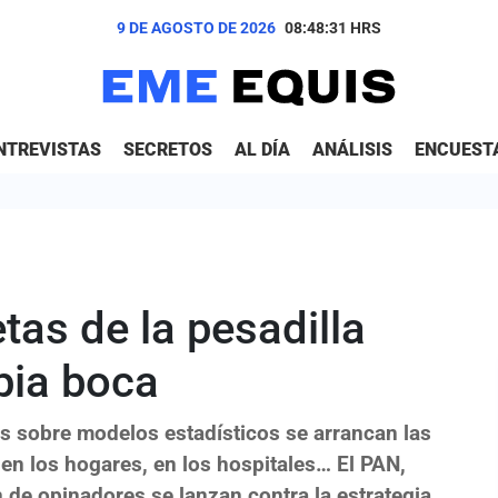
9 DE AGOSTO DE 2026
08:48:32
HRS
NTREVISTAS
SECRETOS
AL DÍA
ANÁLISIS
ENCUEST
tas de la pesadilla
pia boca
as sobre modelos estadísticos se arrancan las
, en los hogares, en los hospitales… El PAN,
 de opinadores se lanzan contra la estrategia,