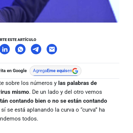
RTE ESTE ARTÍCULO
ita en Google
Agrega
Eme equis
en
ate sobre los números y
las palabras de
virus mismo
. De un lado y del otro vemos
stán contando bien o no se están contando
 sí se está aplanando la curva o “curva” ha
tendemos todos.