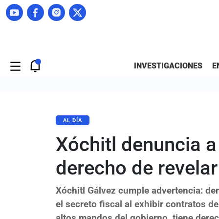
INVESTIGACIONES
E
AL DÍA
Xóchitl denuncia 
derecho de revelar
Xóchitl Gálvez cumple advertencia: den
el secreto fiscal al exhibir contratos 
altos mandos del gobierno, tiene derec