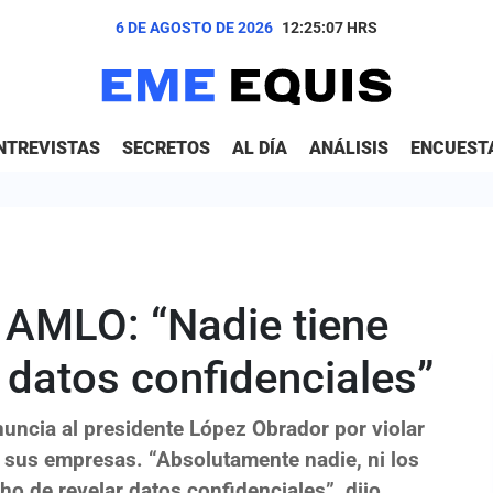
6 DE AGOSTO DE 2026
12:25:09
HRS
NTREVISTAS
SECRETOS
AL DÍA
ANÁLISIS
ENCUEST
a AMLO: “Nadie tiene
 datos confidenciales”
uncia al presidente López Obrador por violar
de sus empresas. “Absolutamente nadie, ni los
ho de revelar datos confidenciales”, dijo