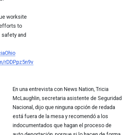
nue worksite
fforts to
c safety and
ciaOhio
com/rDDPpz5n9v
En una entrevista con News Nation, Tricia
McLaughlin, secretaria asistente de Seguridad
Nacional, dijo que ninguna opción de redada
está fuera de la mesa y recomendó a los
indocumentados que hagan el proceso de
auto deportación, porque si lo hacen de forma