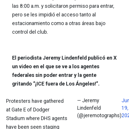
las 8:00 a.m. y solicitaron permiso para entrar,
pero se les impidió el acceso tanto al
estacionamiento como a otras áreas bajo
control del club.
El periodista Jeremy Lindenfeld publicó en X
un video en el que se ve a los agentes
federales sin poder entrar y la gente
gritando “¡ICE fuera de Los Ángeles!”.
— Jeremy
Ju
Protesters have gathered
Lindenfeld
19,
at Gate E of Dodger
(@jeremotographs)
20
Stadium where DHS agents
have been seen staging