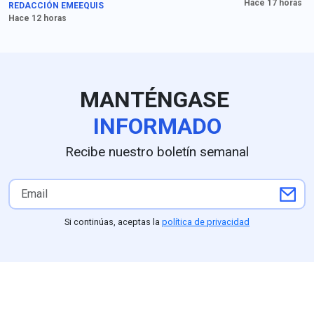
Hace 17 horas
REDACCIÓN EMEEQUIS
y los compromisos de
Hace 12 horas
seguridad acordados con el
secretario García Harfuch",
dice Johnson. Para medios
en EU queda claro que la
extorsión de cárteles es el
MANTÉNGASE
principal obstáculo.
INFORMADO
Recibe nuestro boletín semanal
Si continúas, aceptas la
política de privacidad