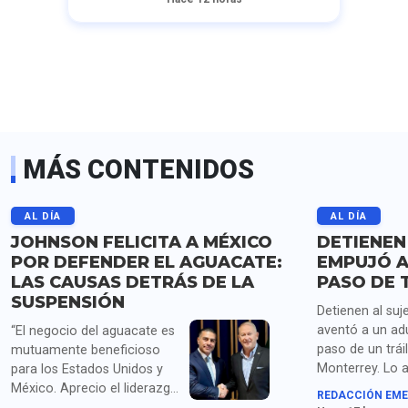
MÁS CONTENIDOS
AL DÍA
AL DÍA
JOHNSON FELICITA A MÉXICO
DETIENEN
POR DEFENDER EL AGUACATE:
EMPUJÓ A
LAS CAUSAS DETRÁS DE LA
PASO DE 
SUSPENSIÓN
Detienen al suj
aventó a un ad
“El negocio del aguacate es
paso de un trái
mutuamente beneficioso
Monterrey. Lo 
para los Estados Unidos y
homicidio y po
México. Aprecio el liderazgo
REDACCIÓN EME
droga.
de la presidenta Sheinbaum