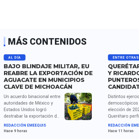
MÁS CONTENIDOS
AL DÍA
ENTRE OTRA
BAJO BLINDAJE MILITAR, EU
QUERÉTAR
REABRE LA EXPORTACIÓN DE
Y RICARD
AGUACATE EN MUNICIPIOS
PUNTERO
CLAVE DE MICHOACÁN
CANDIDA
Un acuerdo binacional entre
Distintos ejerci
autoridades de México y
demoscópicos 
Estados Unidos logró
elección de 20
destrabar la exportación de
Querétaro perfi
más de mil toneladas de
Santiago Nieto
REDACCIÓN EMEEQUIS
REDACCIÓN EME
aguacate michoacano
Astudillo como
Hace 9 horas
Hace 11 horas
retenidas tras la suspensión
aspirantes con