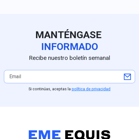
temporal de las
presencia inter
inspecciones del USDA por
encabezar la c
amenazas de seguridad en
de la coalició
la entidad; la reapertura
PVEM; estudios
parcial autorizada por el
como GobernAr
MANTÉNGASE
embajador estadounidense
Nieto al frente 
Ronald Johnson operará a
preferencias c
INFORMADO
partir del 8 de agosto en
frente a un 15
Tancítaro, Tacámbaro,
Astudillo, mien
Recibe nuestro boletín semanal
Uruapan y la zona Morelia-
sondeos de De
Pátzcuaro, respaldada por
Arias Consulto
un despliegue de seguridad
el respaldo pro
del Ejército y la Guardia
Partido Verde (
Nacional ordenado por la
competitividad 
Si continúas, aceptas la
política de privacidad
presidenta Claudia
(25.1%) frente
Sheinbaum, aunque
Nacional, parti
Washington mantendrá a
perfiles como L
Michoacán bajo alerta Nivel
mantiene una f
4 ("No viajar") mientras
posición compet
continúan las
entidad
negociaciones para